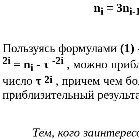
n
= 3n
i
i-
Пользуясь формулами
(1) 
2i
-2i
= n
- τ
, можно прибл
i
2i
число
τ
, причем чем б
приблизительный результа
Тем, кого заинтере