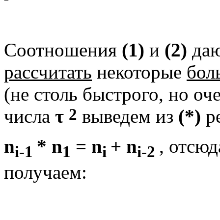
Соотношения
(1)
и
(2)
даю
рассчитать
некоторые
бол
(не столь быстрого, но оч
2
числа
τ
выведем из
(*)
р
n
* n
= n
+ n
, отсюд
i-1
1
i
i-2
получаем: