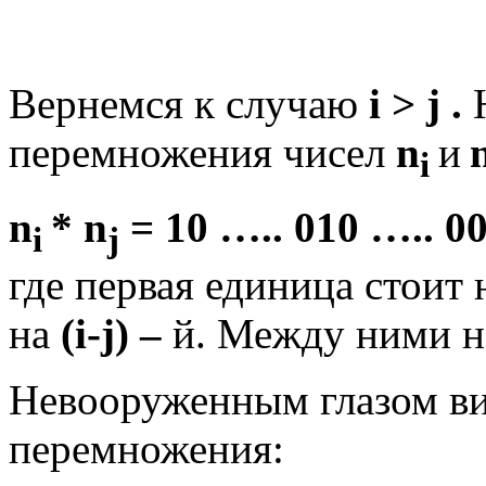
Вернемся к случаю
i > j .
Н
перемножения чисел
n
и
i
n
* n
= 10 ….. 010 ….. 00
i
j
где первая единица стоит
на
(i-j) –
й. Между ними н
Невооруженным глазом ви
перемножения: