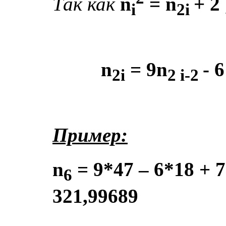
Так
как
n
= n
+ 2
i
2i
n
= 9n
- 6
2i
2 i-2
Пример
:
n
= 9*47 – 6*18 + 7
6
321,99689