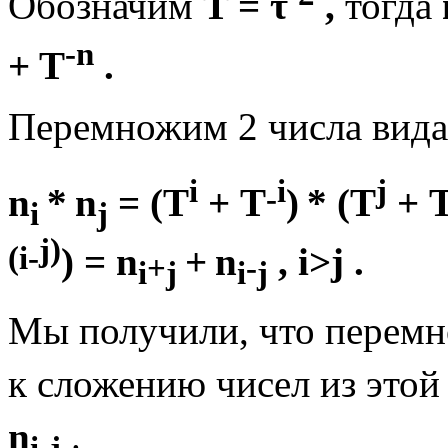
Обозначим
T = τ
,
тогда
-n
+ T
.
Перемножим 2 числа вид
i
i
j
-
n
*
n
= (
T
+
T
)
* (
T
+
i
j
j
)
(
i
-
) =
n
+
n
,
i
>
j
.
+
-
i
j
i
j
Мы получили, что перемн
к сложению чисел из этой
n
.
i-j