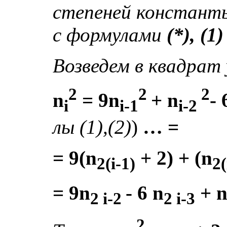
степеней констан
с формулами
(*), (1)
Возведем в квадрат
2
2
2
n
= 9n
+ n
- 
i
i-1
i-2
лы
(1),(2)
)
… =
= 9(n
+ 2) + (n
2(i-1)
2(
= 9n
- 6 n
+ 
2 i-2
2 i-3
2