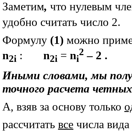
Заметим
,
что нулевым чл
удобно считать число 2.
Формулу
(1)
можно примен
2
n
:
n
=
n
– 2 .
2i
2i
i
Иными словами, мы полу
точного расчета четных
А, взяв за основу только
о
рассчитать
все
числа вид