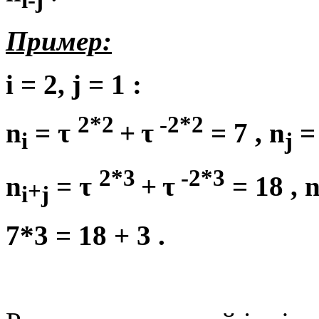
Пример:
i
= 2,
j
= 1 :
2*2
-2*2
n
= τ
+
τ
= 7 ,
n
=
i
j
2*3
-2*3
n
= τ
+
τ
= 18 ,
+
i
j
7*3 = 18 + 3 .