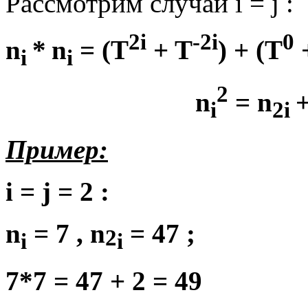
Рассмотрим
случай
i = j :
2i
-2i
0
n
*
n
= (T
+ T
) + (T
i
i
2
n
= n
i
2i
Пример
:
i = j = 2 :
n
= 7 ,
n
= 47 ;
2
i
i
7*7 = 47 + 2 = 49