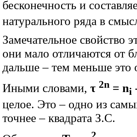
бесконечность и составляе
натурального ряда в смыс
Замечательно
е свойство э
они мало отличаются от б
дальше – тем меньше это о
2n
Иными словами,
τ
= n
i
целое. Это – одно из самы
точнее – квадрата З.С.
2