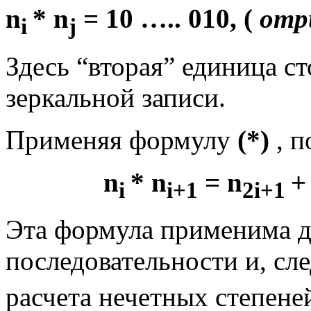
n
* n
= 10 ….. 010, (
отр
i
j
Здесь “вторая” единица ст
зеркальной записи.
Применяя формулу
(*)
, п
n
* n
= n
+
i
i+1
2i+1
Эта формула применима д
последовательности и, сл
расчета нечетных степене